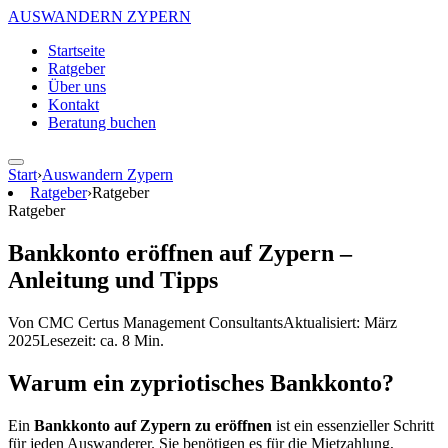
AUSWANDERN
ZYPERN
Startseite
Ratgeber
Über uns
Kontakt
Beratung buchen
Start
›
Auswandern Zypern
Ratgeber
›
Ratgeber
Ratgeber
Bankkonto eröffnen auf Zypern –
Anleitung und Tipps
Von CMC Certus Management Consultants
Aktualisiert: März
2025
Lesezeit: ca. 8 Min.
Warum ein zypriotisches Bankkonto?
Ein
Bankkonto auf Zypern zu eröffnen
ist ein essenzieller Schritt
für jeden Auswanderer. Sie benötigen es für die Mietzahlung,