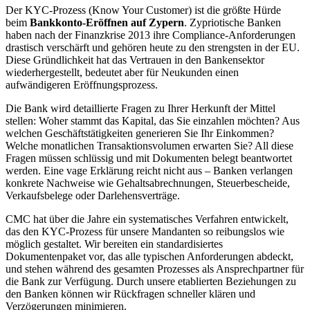
Der KYC-Prozess (Know Your Customer) ist die größte Hürde
beim
Bankkonto-Eröffnen auf Zypern
. Zypriotische Banken
haben nach der Finanzkrise 2013 ihre Compliance-Anforderungen
drastisch verschärft und gehören heute zu den strengsten in der EU.
Diese Gründlichkeit hat das Vertrauen in den Bankensektor
wiederhergestellt, bedeutet aber für Neukunden einen
aufwändigeren Eröffnungsprozess.
Die Bank wird detaillierte Fragen zu Ihrer Herkunft der Mittel
stellen: Woher stammt das Kapital, das Sie einzahlen möchten? Aus
welchen Geschäftstätigkeiten generieren Sie Ihr Einkommen?
Welche monatlichen Transaktionsvolumen erwarten Sie? All diese
Fragen müssen schlüssig und mit Dokumenten belegt beantwortet
werden. Eine vage Erklärung reicht nicht aus – Banken verlangen
konkrete Nachweise wie Gehaltsabrechnungen, Steuerbescheide,
Verkaufsbelege oder Darlehensverträge.
CMC hat über die Jahre ein systematisches Verfahren entwickelt,
das den KYC-Prozess für unsere Mandanten so reibungslos wie
möglich gestaltet. Wir bereiten ein standardisiertes
Dokumentenpaket vor, das alle typischen Anforderungen abdeckt,
und stehen während des gesamten Prozesses als Ansprechpartner für
die Bank zur Verfügung. Durch unsere etablierten Beziehungen zu
den Banken können wir Rückfragen schneller klären und
Verzögerungen minimieren.