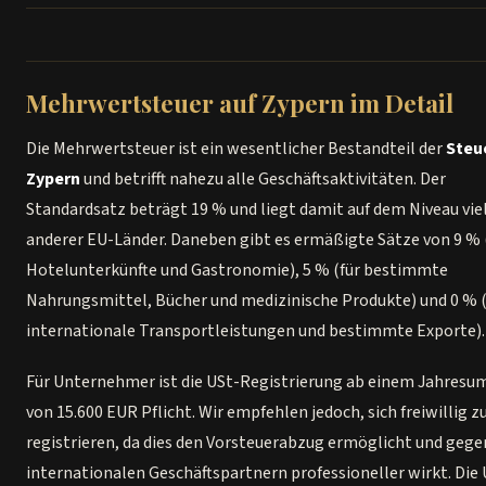
Folgejahres (bei elektronischer Einreichung). Unternehmen müssen
Ja, Deutschland erhebt unter bestimmten Umständen eine
zusätzlich eine Körperschaftsteuererklärung einreichen.
Wegzugsbesteuerung auf nicht realisierte Gewinne bei Beteiligung
Kapitalgesellschaften (§ 6 AStG). Diese wird fällig, wenn Sie mit eine
Mehrwertsteuer auf Zypern im Detail
Beteiligung von mindestens 1 % aus Deutschland wegziehen. Inner
EU kann eine Stundung beantragt werden. Lassen Sie sich hierzu 
Die Mehrwertsteuer ist ein wesentlicher Bestandteil der
Steu
individuell beraten.
Zypern
und betrifft nahezu alle Geschäftsaktivitäten. Der
Standardsatz beträgt 19 % und liegt damit auf dem Niveau vie
anderer EU-Länder. Daneben gibt es ermäßigte Sätze von 9 % 
Hotelunterkünfte und Gastronomie), 5 % (für bestimmte
Nahrungsmittel, Bücher und medizinische Produkte) und 0 % (
internationale Transportleistungen und bestimmte Exporte).
Für Unternehmer ist die USt-Registrierung ab einem Jahresu
von 15.600 EUR Pflicht. Wir empfehlen jedoch, sich freiwillig z
registrieren, da dies den Vorsteuerabzug ermöglicht und geg
internationalen Geschäftspartnern professioneller wirkt. Die 