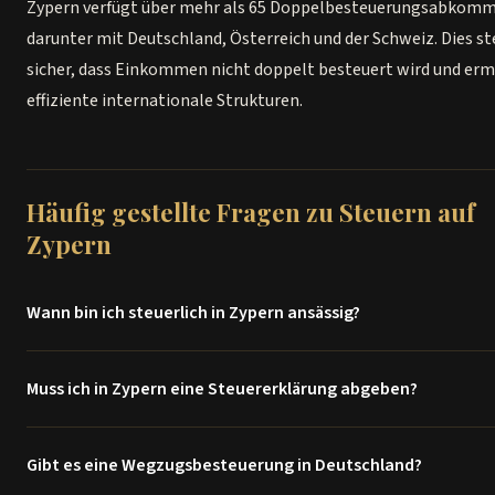
Zypern verfügt über mehr als 65 Doppelbesteuerungsabkom
darunter mit Deutschland, Österreich und der Schweiz. Dies st
sicher, dass Einkommen nicht doppelt besteuert wird und erm
effiziente internationale Strukturen.
Häufig gestellte Fragen zu Steuern auf
Zypern
Wann bin ich steuerlich in Zypern ansässig?
Sie gelten als steuerlich ansässig, wenn Sie sich mehr als 183 Tage
Muss ich in Zypern eine Steuererklärung abgeben?
Kalenderjahr in Zypern aufhalten. Alternativ können Sie unter der 
Regel steuerlich ansässig werden, wenn Sie bestimmte Vorausset
Ja, jede steuerlich ansässige Person muss eine jährliche
erfüllen – etwa eine Firma in Zypern zu haben und nicht mehr als 18
Gibt es eine Wegzugsbesteuerung in Deutschland?
Einkommensteuererklärung abgeben. Die Frist ist der 31. Juli des
einem anderen Land zu verbringen.