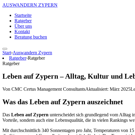
AUSWANDERN
ZYPERN
Startseite
Ratgeber
Über uns
Kontakt
Beratung buchen
Start
›
Auswandern Zypern
Ratgeber
›
Ratgeber
Ratgeber
Leben auf Zypern – Alltag, Kultur und Leb
Von CMC Certus Management Consultants
Aktualisiert: März 2025
Le
Was das Leben auf Zypern auszeichnet
Das
Leben auf Zypern
unterscheidet sich grundlegend vom Alltag in
Vorteile, sondern auch eine Lebensqualität, die in vielen Rankings we
Mit durchschnittlich 340 Sonnentagen pro Jahr, Temperaturen von 15