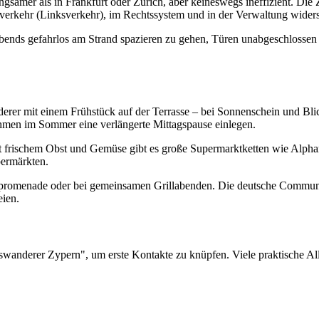
samer als in Frankfurt oder Zürich, aber keineswegs ineffizient. Die 
enverkehr (Linksverkehr), im Rechtssystem und in der Verwaltung widers
 abends gefahrlos am Strand spazieren zu gehen, Türen unabgeschlossen z
erer mit einem Frühstück auf der Terrasse – bei Sonnenschein und Blic
ehmen im Sommer eine verlängerte Mittagspause einlegen.
it frischem Obst und Gemüse gibt es große Supermarktketten wie Alpha
permärkten.
andpromenade oder bei gemeinsamen Grillabenden. Die deutsche Communi
eien.
anderer Zypern", um erste Kontakte zu knüpfen. Viele praktische Al