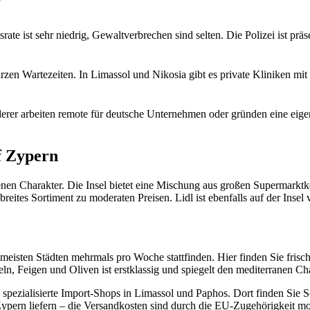
ate ist sehr niedrig, Gewaltverbrechen sind selten. Die Polizei ist prä
n Wartezeiten. In Limassol und Nikosia gibt es private Kliniken mit 
derer arbeiten remote für deutsche Unternehmen oder gründen eine ei
f Zypern
nen Charakter. Die Insel bietet eine Mischung aus großen Supermarktke
ites Sortiment zu moderaten Preisen. Lidl ist ebenfalls auf der Insel v
meisten Städten mehrmals pro Woche stattfinden. Hier finden Sie frisc
n, Feigen und Oliven ist erstklassig und spiegelt den mediterranen Cha
 spezialisierte Import-Shops in Limassol und Paphos. Dort finden Sie 
Zypern liefern – die Versandkosten sind durch die EU-Zugehörigkeit mo