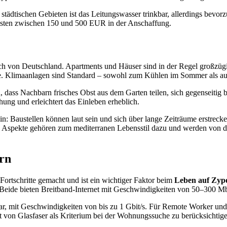
 städtischen Gebieten ist das Leitungswasser trinkbar, allerdings bevor
kosten zwischen 150 und 500 EUR in der Anschaffung.
ich von Deutschland. Apartments und Häuser sind in der Regel großzügi
rge. Klimaanlagen sind Standard – sowohl zum Kühlen im Sommer als a
, dass Nachbarn frisches Obst aus dem Garten teilen, sich gegenseitig
ng und erleichtert das Einleben erheblich.
sein: Baustellen können laut sein und sich über lange Zeiträume erstre
e Aspekte gehören zum mediterranen Lebensstil dazu und werden von
rn
 Fortschritte gemacht und ist ein wichtiger Faktor beim
Leben auf Zyp
 Beide bieten Breitband-Internet mit Geschwindigkeiten von 50–300 M
, mit Geschwindigkeiten von bis zu 1 Gbit/s. Für Remote Worker und d
t von Glasfaser als Kriterium bei der Wohnungssuche zu berücksichtige