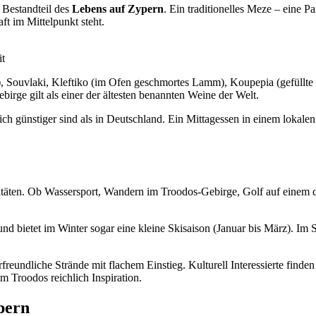
r Bestandteil des
Lebens auf Zypern
. Ein traditionelles Meze – eine P
t im Mittelpunkt steht.
it
), Souvlaki, Kleftiko (im Ofen geschmortes Lamm), Koupepia (gefüllte
ge gilt als einer der ältesten benannten Weine der Welt.
tlich günstiger sind als in Deutschland. Ein Mittagessen in einem lok
täten. Ob Wassersport, Wandern im Troodos-Gebirge, Golf auf einem de
 bietet im Winter sogar eine kleine Skisaison (Januar bis März). Im
reundliche Strände mit flachem Einstieg. Kulturell Interessierte find
Troodos reichlich Inspiration.
pern