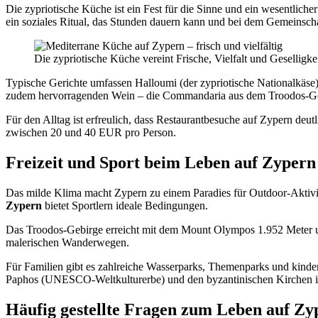
Die zypriotische Küche ist ein Fest für die Sinne und ein wesentliche
ein soziales Ritual, das Stunden dauern kann und bei dem Gemeinschaf
Die zypriotische Küche vereint Frische, Vielfalt und Geselligke
Typische Gerichte umfassen Halloumi (der zypriotische Nationalkäse
zudem hervorragenden Wein – die Commandaria aus dem Troodos-Gebir
Für den Alltag ist erfreulich, dass Restaurantbesuche auf Zypern deu
zwischen 20 und 40 EUR pro Person.
Freizeit und Sport beim Leben auf Zypern
Das milde Klima macht Zypern zu einem Paradies für Outdoor-Aktivi
Zypern
bietet Sportlern ideale Bedingungen.
Das Troodos-Gebirge erreicht mit dem Mount Olympos 1.952 Meter und
malerischen Wanderwegen.
Für Familien gibt es zahlreiche Wasserparks, Themenparks und kinderf
Paphos (UNESCO-Weltkulturerbe) und den byzantinischen Kirchen im 
Häufig gestellte Fragen zum Leben auf Zy