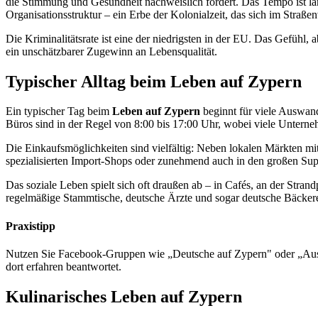
die Stimmung und Gesundheit nachweislich fördert. Das Tempo ist lang
Organisationsstruktur – ein Erbe der Kolonialzeit, das sich im Straß
Die Kriminalitätsrate ist eine der niedrigsten in der EU. Das Gefühl,
ein unschätzbarer Zugewinn an Lebensqualität.
Typischer Alltag beim Leben auf Zypern
Ein typischer Tag beim
Leben auf Zypern
beginnt für viele Auswand
Büros sind in der Regel von 8:00 bis 17:00 Uhr, wobei viele Untern
Die Einkaufsmöglichkeiten sind vielfältig: Neben lokalen Märkten m
spezialisierten Import-Shops oder zunehmend auch in den großen Su
Das soziale Leben spielt sich oft draußen ab – in Cafés, an der Str
regelmäßige Stammtische, deutsche Ärzte und sogar deutsche Bäcker
Praxistipp
Nutzen Sie Facebook-Gruppen wie „Deutsche auf Zypern" oder „Ausw
dort erfahren beantwortet.
Kulinarisches Leben auf Zypern