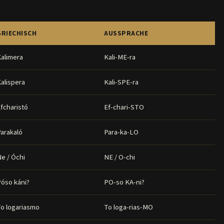
GRIECHISCH
AUSSPRACHE
alimera
Kali-ME-ra
alispera
Kali-SPE-ra
fcharistó
Ef-chari-STO
arakaló
Para-ka-LO
e / Óchi
NE / O-chi
óso káni?
PO-so KA-ni?
o logariasmo
To loga-rias-MO