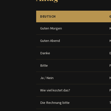
DEUTSCH
Guten Morgen
K
Guten Abend
K
Danke
E
Bitte
P
Ja / Nein
N
Wie viel kostet das?
P
Die Rechnung bitte
T