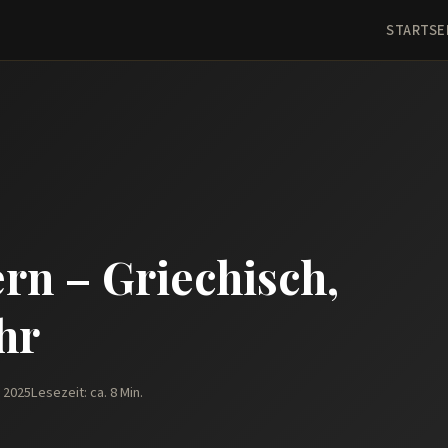
STARTSE
rn – Griechisch,
hr
z 2025
Lesezeit: ca. 8 Min.