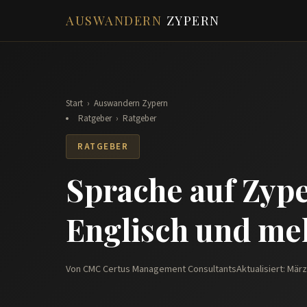
AUSWANDERN
ZYPERN
Start
›
Auswandern Zypern
Ratgeber
›
Ratgeber
RATGEBER
Sprache auf Zype
Englisch und me
Von CMC Certus Management Consultants
Aktualisiert: Mär