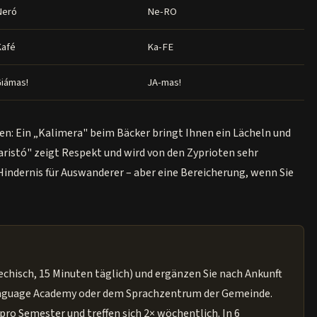
Neró
Ne-RO
Kafé
Ka-FE
iámas!
JA-mas!
en: Ein „Kalimera" beim Bäcker bringt Ihnen ein Lächeln und
ristó" zeigt Respekt und wird von den Zyprioten sehr
 Hindernis für Auswanderer – aber eine Bereicherung, wenn Sie
echisch, 15 Minuten täglich) und ergänzen Sie nach Ankunft
anguage Academy oder dem Sprachzentrum der Gemeinde.
ro Semester und treffen sich 2× wöchentlich. In 6